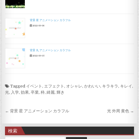
背景 星 アニメーション カラフル
2022-09-06
背景 丸 アニメーション カラフル
2022-09-05
Tagged
イベント
,
エフェクト
,
オシャレ
,
かわいい
,
キラキラ
,
キレイ
,
光
,
入学
,
効果
,
卒業
,
枠
,
綺麗
,
輝き
投稿ナビゲーション
← 背景 星 アニメーション カラフル
光 外周 黄色 →
検索