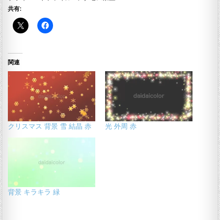
共有:
関連
クリスマス 背景 雪 結晶 赤
光 外周 赤
背景 キラキラ 緑