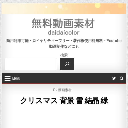
Skip to content
商用利用可能・ロイヤリティーフリー・著作権使用料無料・Youtube
動画制作などにも
検索
MENU
POSTED IN
動画素材
クリスマス 背景 雪 結晶 緑