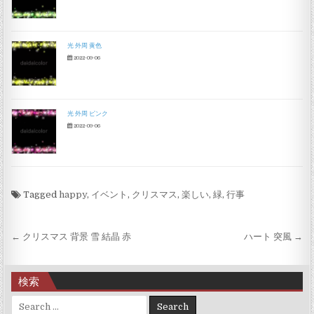
光 外周 黄色
2022-09-06
光 外周 ピンク
2022-09-06
Tagged
happy
,
イベント
,
クリスマス
,
楽しい
,
緑
,
行事
投稿ナビゲーション
← クリスマス 背景 雪 結晶 赤
ハート 突風 →
検索
Search for: