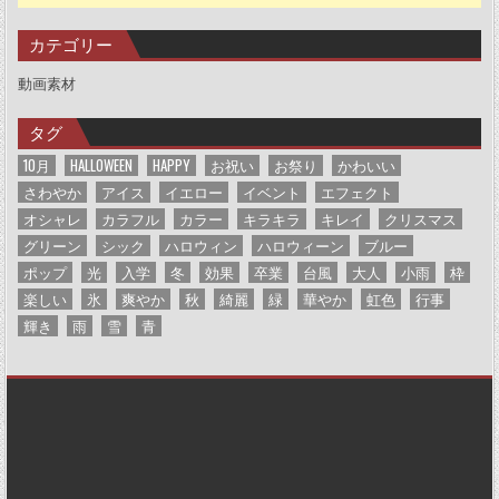
カテゴリー
動画素材
タグ
10月
HALLOWEEN
HAPPY
お祝い
お祭り
かわいい
さわやか
アイス
イエロー
イベント
エフェクト
オシャレ
カラフル
カラー
キラキラ
キレイ
クリスマス
グリーン
シック
ハロウィン
ハロウィーン
ブルー
ポップ
光
入学
冬
効果
卒業
台風
大人
小雨
枠
楽しい
氷
爽やか
秋
綺麗
緑
華やか
虹色
行事
輝き
雨
雪
青