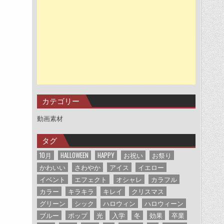
カテゴリー
動画素材
タグ
10月
HALLOWEEN
HAPPY
お祝い
お祭り
かわいい
さわやか
アイス
イエロー
イベント
エフェクト
オシャレ
カラフル
カラー
キラキラ
キレイ
クリスマス
グリーン
シック
ハロウィン
ハロウィーン
ブルー
ポップ
光
入学
冬
効果
卒業