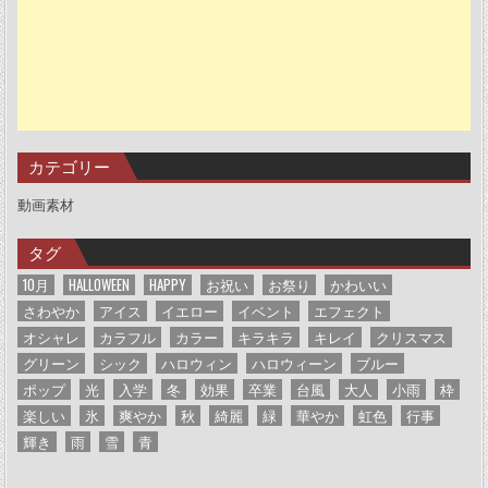
カテゴリー
動画素材
タグ
10月
HALLOWEEN
HAPPY
お祝い
お祭り
かわいい
さわやか
アイス
イエロー
イベント
エフェクト
オシャレ
カラフル
カラー
キラキラ
キレイ
クリスマス
グリーン
シック
ハロウィン
ハロウィーン
ブルー
ポップ
光
入学
冬
効果
卒業
台風
大人
小雨
枠
楽しい
氷
爽やか
秋
綺麗
緑
華やか
虹色
行事
輝き
雨
雪
青