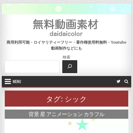
Skip to content
商用利用可能・ロイヤリティーフリー・著作権使用料無料・Youtube
動画制作などにも
検索
MENU
タグ:
シック
背景 星 アニメーション カラフル