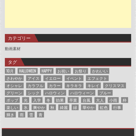
カテゴリー
動画素材
タグ
10月
HALLOWEEN
HAPPY
お祝い
お祭り
かわいい
さわやか
アイス
イエロー
イベント
エフェクト
オシャレ
カラフル
カラー
キラキラ
キレイ
クリスマス
グリーン
シック
ハロウィン
ハロウィーン
ブルー
ポップ
光
入学
冬
効果
卒業
台風
大人
小雨
枠
楽しい
氷
爽やか
秋
綺麗
緑
華やか
虹色
行事
輝き
雨
雪
青