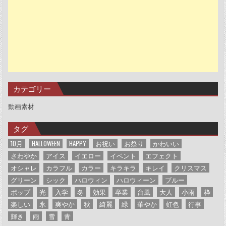
カテゴリー
動画素材
タグ
10月
HALLOWEEN
HAPPY
お祝い
お祭り
かわいい
さわやか
アイス
イエロー
イベント
エフェクト
オシャレ
カラフル
カラー
キラキラ
キレイ
クリスマス
グリーン
シック
ハロウィン
ハロウィーン
ブルー
ポップ
光
入学
冬
効果
卒業
台風
大人
小雨
枠
楽しい
氷
爽やか
秋
綺麗
緑
華やか
虹色
行事
輝き
雨
雪
青