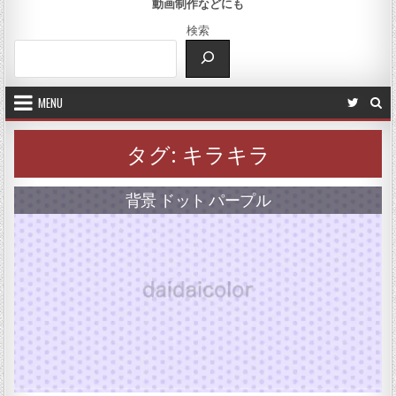
動画制作などにも
検索
MENU
タグ:
キラキラ
背景 ドット パープル