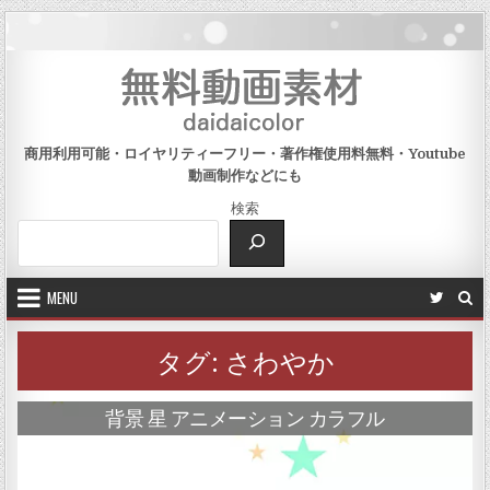
Skip to content
商用利用可能・ロイヤリティーフリー・著作権使用料無料・Youtube
動画制作などにも
検索
MENU
タグ:
さわやか
背景 星 アニメーション カラフル