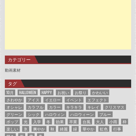
カテゴリー
動画素材
タグ
10月
HALLOWEEN
HAPPY
お祝い
お祭り
かわいい
さわやか
アイス
イエロー
イベント
エフェクト
オシャレ
カラフル
カラー
キラキラ
キレイ
クリスマス
グリーン
シック
ハロウィン
ハロウィーン
ブルー
ポップ
光
入学
冬
効果
卒業
台風
大人
小雨
枠
楽しい
氷
爽やか
秋
綺麗
緑
華やか
虹色
行事