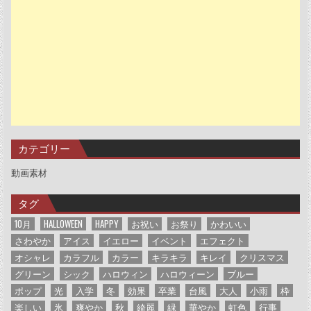
カテゴリー
動画素材
タグ
10月
HALLOWEEN
HAPPY
お祝い
お祭り
かわいい
さわやか
アイス
イエロー
イベント
エフェクト
オシャレ
カラフル
カラー
キラキラ
キレイ
クリスマス
グリーン
シック
ハロウィン
ハロウィーン
ブルー
ポップ
光
入学
冬
効果
卒業
台風
大人
小雨
枠
楽しい
氷
爽やか
秋
綺麗
緑
華やか
虹色
行事