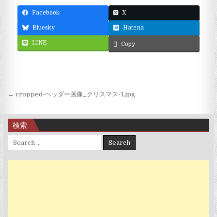
Facebook
X
Bluesky
Hatena
LINE
Copy
投稿ナビゲーション
← cropped-ヘッダー画像_クリスマス-1.jpg
検索
Search for: