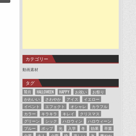
カテゴリー
動画素材
タグ
10月
HALLOWEEN
HAPPY
お祝い
お祭り
かわいい
さわやか
アイス
イエロー
イベント
エフェクト
オシャレ
カラフル
カラー
キラキラ
キレイ
クリスマス
グリーン
シック
ハロウィン
ハロウィーン
ブルー
ポップ
光
入学
冬
効果
卒業
台風
大人
小雨
枠
楽しい
氷
爽やか