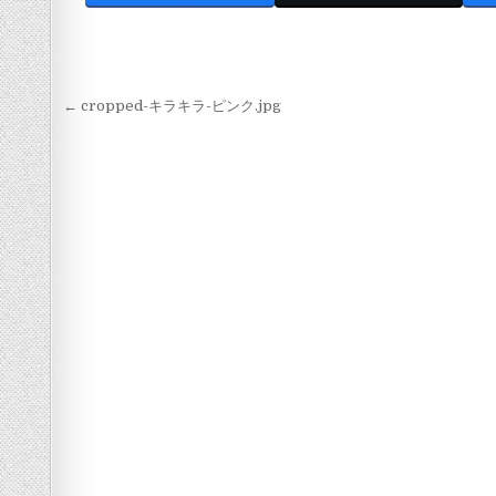
投稿ナビゲーション
← cropped-キラキラ-ピンク.jpg